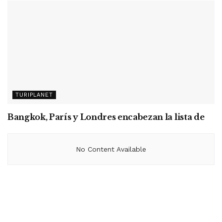
vacaciones de julio, según Jetcost
TURIPLANET
Bangkok, París y Londres encabezan la lista de
destinos más buscados para el verano
No Content Available