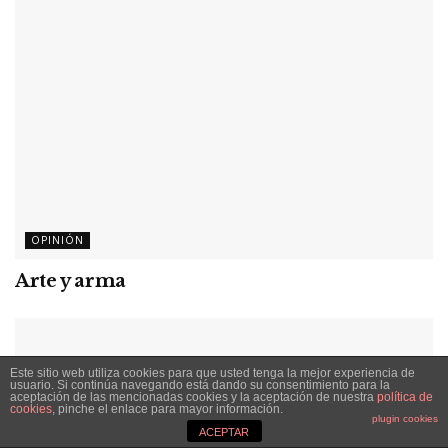
OPINIÓN
Arte y arma
Este sitio web utiliza cookies para que usted tenga la mejor experiencia de
usuario. Si continúa navegando está dando su consentimiento para la
aceptación de las mencionadas cookies y la aceptación de nuestra
política de
cookies
, pinche el enlace para mayor información.
plugin cookies
ACEPTAR