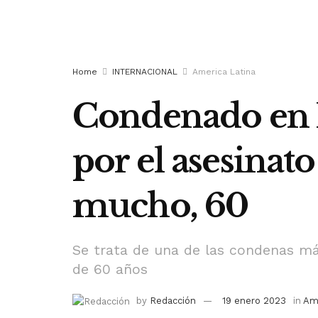
Home
INTERNACIONAL
America Latina
Condenado en M
por el asesinat
mucho, 60
Se trata de una de las condenas má
de 60 años
by
Redacción
19 enero 2023
in
Ame