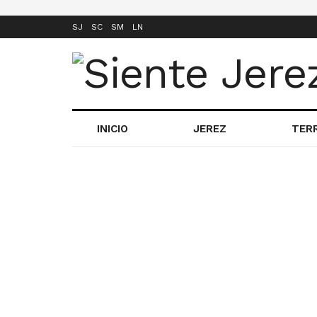
SJ
SC
SM
LN
INICIO
JEREZ
TER