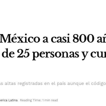
éxico a casi 800 añ
o de 25 personas y 
s altas registradas en el país aunque el códi
rica Latina
Reading Time: 1 min read