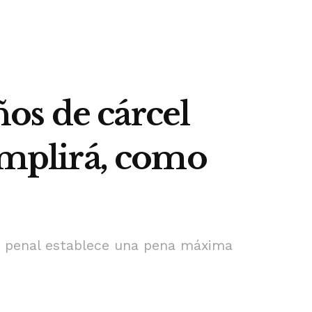
os de cárcel
cumplirá, como
go penal establece una pena máxima