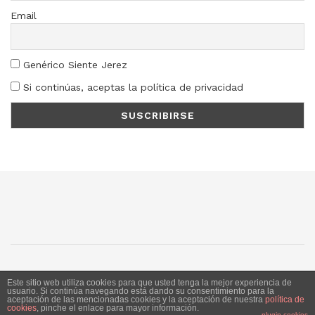
Email
Genérico Siente Jerez
Si continúas, aceptas la política de privacidad
SJ
SC
SM
LN
Este sitio web utiliza cookies para que usted tenga la mejor experiencia de
usuario. Si continúa navegando está dando su consentimiento para la
aceptación de las mencionadas cookies y la aceptación de nuestra
política de
Siente Jerez 2020. Publicación bajo licencia CC
cookies
, pinche el enlace para mayor información.
plugin cookies