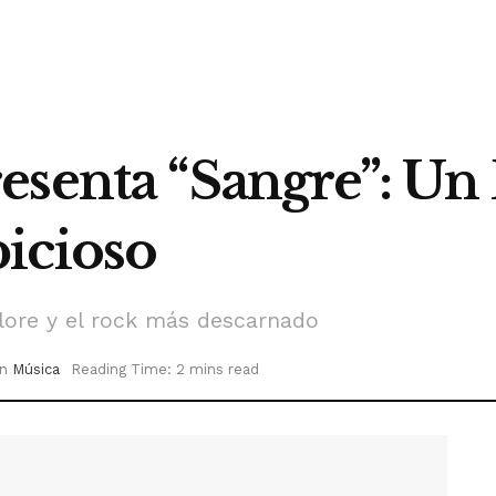
esenta “Sangre”: Un
icioso
lore y el rock más descarnado
in
Música
Reading Time: 2 mins read