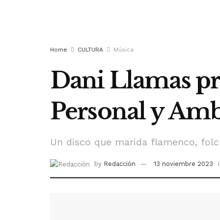
Home
CULTURA
Música
Dani Llamas pr
Personal y Amb
Un disco que marida flamenco, folc
by
Redacción
13 noviembre 2023