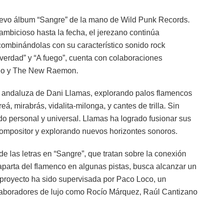
evo álbum “Sangre” de la mano de Wild Punk Records.
mbicioso hasta la fecha, el jerezano continúa
 combinándolas con su característico sonido rock
 verdad” y “A fuego”, cuenta con colaboraciones
no y The New Raemon.
pa andaluza de Dani Llamas, explorando palos flamencos
á, mirabrás, vidalita-milonga, y cantes de trilla. Sin
do personal y universal. Llamas ha logrado fusionar sus
 compositor y explorando nuevos horizontes sonoros.
e las letras en “Sangre”, que tratan sobre la conexión
aparta del flamenco en algunas pistas, busca alcanzar un
e proyecto ha sido supervisada por Paco Loco, un
olaboradores de lujo como Rocío Márquez, Raúl Cantizano