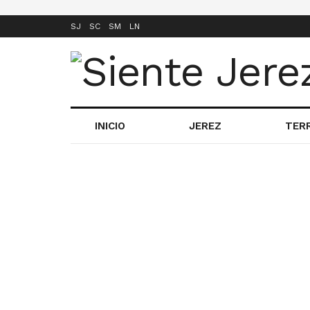
SJ
SC
SM
LN
INICIO
JEREZ
TER