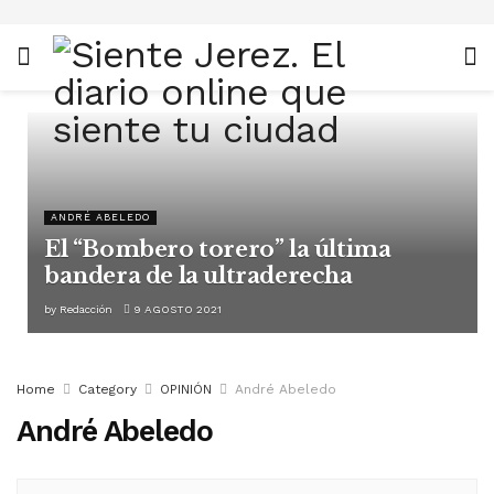
ANDRÉ ABELEDO
El “Bombero torero” la última
bandera de la ultraderecha
by
Redacción
9 AGOSTO 2021
Home
Category
OPINIÓN
André Abeledo
André Abeledo