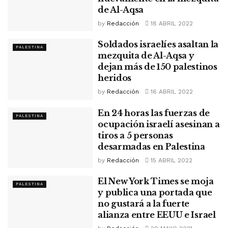
de Al-Aqsa
by
Redacción
18 ABRIL 2022
Soldados israelíes asaltan la
PALESTINA
mezquita de Al-Aqsa y
dejan más de 150 palestinos
heridos
by
Redacción
16 ABRIL 2022
En 24 horas las fuerzas de
PALESTINA
ocupación israelí asesinan a
tiros a 5 personas
desarmadas en Palestina
by
Redacción
15 ABRIL 2022
El New York Times se moja
PALESTINA
y publica una portada que
no gustará a la fuerte
alianza entre EEUU e Israel