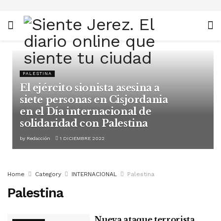
PALESTINA
El ejército sionista asesina a
siete personas en Cisjordania
en el Día internacional de
solidaridad con Palestina
by
Redacción
1 DICIEMBRE 2022
Home
Category
INTERNACIONAL
Palestina
Palestina
Nueva ataque terrorista