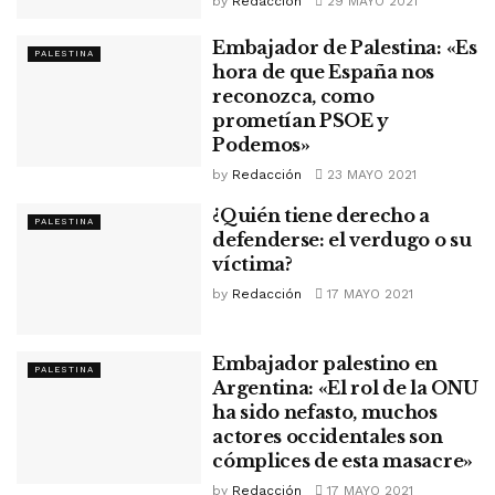
by
Redacción
29 MAYO 2021
Embajador de Palestina: «Es
PALESTINA
hora de que España nos
reconozca, como
prometían PSOE y
Podemos»
by
Redacción
23 MAYO 2021
¿Quién tiene derecho a
PALESTINA
defenderse: el verdugo o su
víctima?
by
Redacción
17 MAYO 2021
Embajador palestino en
PALESTINA
Argentina: «El rol de la ONU
ha sido nefasto, muchos
actores occidentales son
cómplices de esta masacre»
by
Redacción
17 MAYO 2021