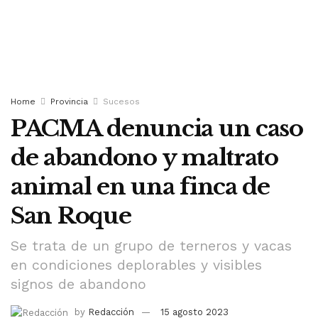
Home
Provincia
Sucesos
PACMA denuncia un caso
de abandono y maltrato
animal en una finca de
San Roque
Se trata de un grupo de terneros y vacas
en condiciones deplorables y visibles
signos de abandono
by
Redacción
15 agosto 2023