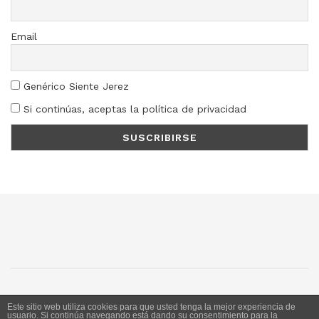
Email
Genérico Siente Jerez
Si continúas, aceptas la política de privacidad
SJ
SC
SM
LN
Este sitio web utiliza cookies para que usted tenga la mejor experiencia de
usuario. Si continúa navegando está dando su consentimiento para la