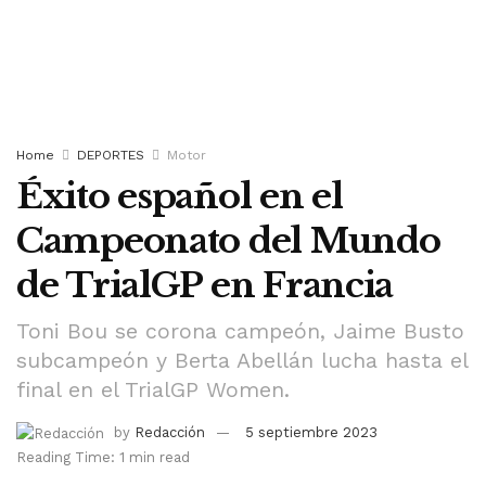
Home
DEPORTES
Motor
Éxito español en el
Campeonato del Mundo
de TrialGP en Francia
Toni Bou se corona campeón, Jaime Busto
subcampeón y Berta Abellán lucha hasta el
final en el TrialGP Women.
by
Redacción
5 septiembre 2023
Reading Time: 1 min read