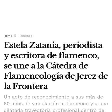
Home
Flamenco
Estela Zatania, periodista
y escritora de flamenco,
se une a la Cátedra de
Flamencología de Jerez de
la Frontera
Un acto de reconocimiento a sus más de
60 años de vinculación al flamenco y a una
dilatada trayectoria profesional dentro del