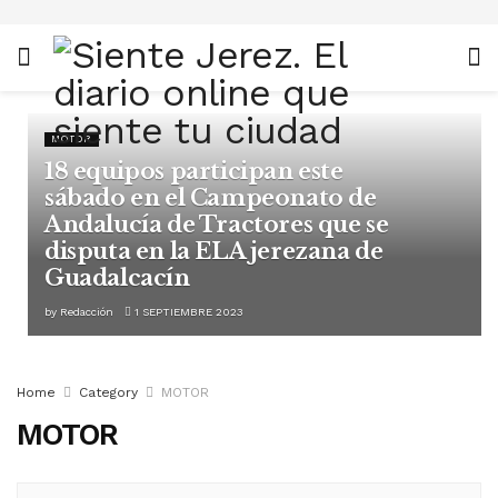
MOTOR
18 equipos participan este
sábado en el Campeonato de
Andalucía de Tractores que se
disputa en la ELA jerezana de
Guadalcacín
by
Redacción
1 SEPTIEMBRE 2023
Home
Category
MOTOR
MOTOR