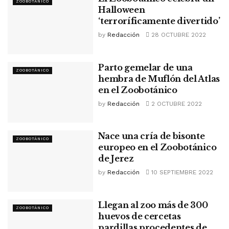
ZOOBOTÁNICO
Halloween
‘terroríficamente divertido’
by
Redacción
28 OCTUBRE 2022
Parto gemelar de una
ZOOBOTÁNICO
hembra de Muflón del Atlas
en el Zoobotánico
by
Redacción
2 OCTUBRE 2022
Nace una cría de bisonte
ZOOBOTÁNICO
europeo en el Zoobotánico
de Jerez
by
Redacción
10 SEPTIEMBRE 2022
Llegan al zoo más de 300
ZOOBOTÁNICO
huevos de cercetas
pardillas procedentes de