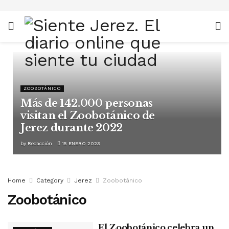
ZOOBOTÁNICO
Más de 142.000 personas
visitan el Zoobotánico de
Jerez durante 2022
by
Redacción
15 ENERO 2023
Home
Category
Jerez
Zoobotánico
Zoobotánico
El Zoobotánico celebra un