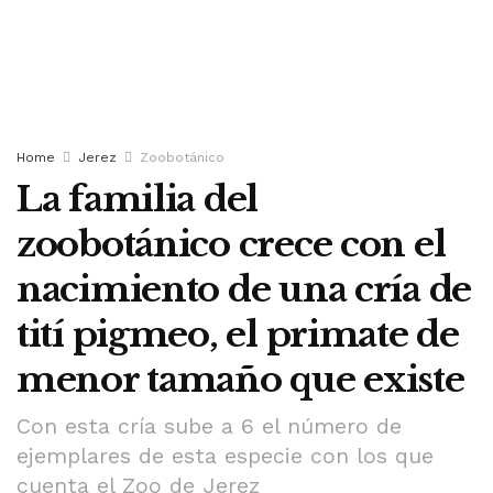
Home
Jerez
Zoobotánico
La familia del
zoobotánico crece con el
nacimiento de una cría de
tití pigmeo, el primate de
menor tamaño que existe
Con esta cría sube a 6 el número de
ejemplares de esta especie con los que
cuenta el Zoo de Jerez