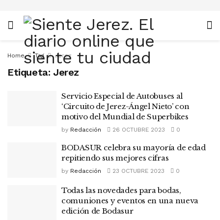
Home
Tag
Jerez
Etiqueta:
Jerez
Servicio Especial de Autobuses al
‘Circuito de Jerez-Ángel Nieto’ con
motivo del Mundial de Superbikes
by
Redacción
26 OCTUBRE 2023
0
BODASUR celebra su mayoría de edad
repitiendo sus mejores cifras
by
Redacción
23 OCTUBRE 2023
0
Todas las novedades para bodas,
comuniones y eventos en una nueva
edición de Bodasur