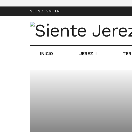
SJ
SC
SM
LN
INICIO
JEREZ
TER