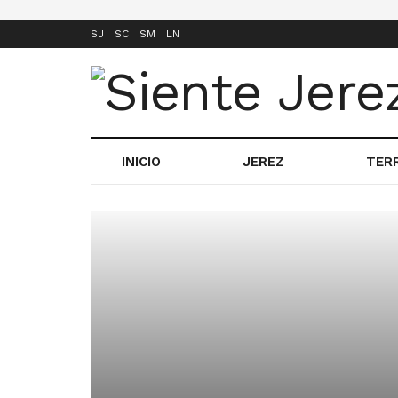
SJ
SC
SM
LN
INICIO
JEREZ
TER