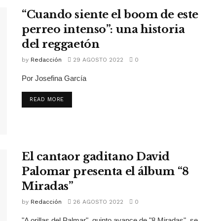
“Cuando siente el boom de este
perreo intenso”: una historia
del reggaetón
by
Redacción
29 AGOSTO 2022
0
Por Josefina García
READ MORE
El cantaor gaditano David
Palomar presenta el álbum “8
Miradas”
by
Redacción
26 AGOSTO 2022
0
"A orillas del Palmar", quinto avance de "8 Miradas", se