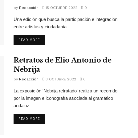
by
Redacción
15 OCTUBRE 2022
0
Una edición que busca la participación e integración
entre artistas y ciudadanía
READ MORE
Retratos de Elio Antonio de
Nebrija
by
Redacción
3 OCTUBRE 2022
0
La exposición 'Nebrija retratado' realiza un recorrido
por la imagen e iconografía asociada al gramático
andaluz
READ MORE