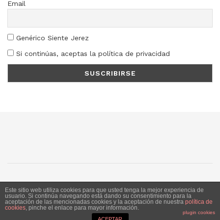
Email
Genérico Siente Jerez
Si continúas, aceptas la política de privacidad
SJ
SC
SM
LN
Este sitio web utiliza cookies para que usted tenga la mejor experiencia de
usuario. Si continúa navegando está dando su consentimiento para la
aceptación de las mencionadas cookies y la aceptación de nuestra
política de
Siente Jerez 2020. Publicación bajo licencia CC
cookies
, pinche el enlace para mayor información.
plugin cookies
ACEPTAR