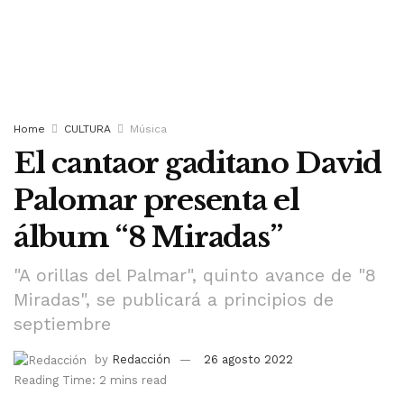
Home
CULTURA
Música
El cantaor gaditano David
Palomar presenta el
álbum “8 Miradas”
"A orillas del Palmar", quinto avance de "8
Miradas", se publicará a principios de
septiembre
by
Redacción
26 agosto 2022
Reading Time: 2 mins read