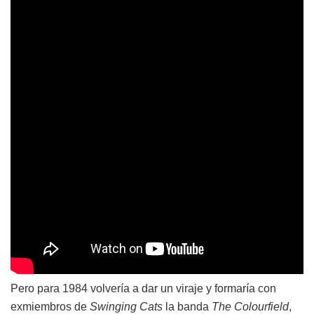
Pero para 1984 volvería a dar un viraje y formaría con
exmiembros de
Swinging Cats
la banda
The Colourfield
,