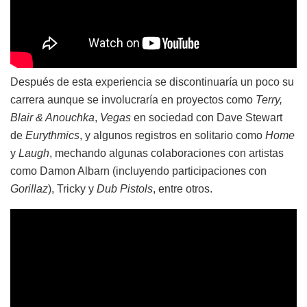
Después de esta experiencia se discontinuaría un poco su
carrera aunque se involucraría en proyectos como
Terry,
Blair & Anouchka
,
Vegas
en sociedad con Dave Stewart
de
Eurythmics
, y algunos registros en solitario como
Home
y
Laugh
, mechando algunas colaboraciones con artistas
como Damon Albarn (incluyendo participaciones con
Gorillaz
), Tricky y
Dub Pistols
, entre otros.