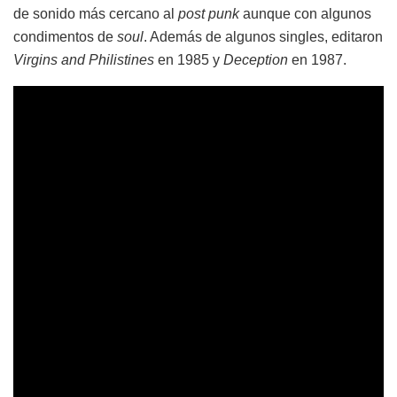
de sonido más cercano al
post punk
aunque con algunos
condimentos de
soul
. Además de algunos singles, editaron
Virgins and Philistines
en 1985 y
Deception
en 1987.