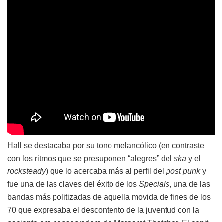
Hall se destacaba por su tono melancólico (en contraste
con los ritmos que se presuponen “alegres” del
ska
y el
rocksteady
) que lo acercaba más al perfil del
post punk
y
fue una de las claves del éxito de los
Specials
, una de las
bandas más politizadas de aquella movida de fines de los
70 que expresaba el descontento de la juventud con la