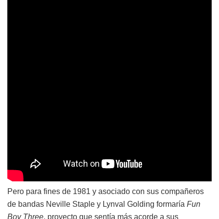
Pero para fines de 1981 y asociado con sus compañeros
de bandas Neville Staple y Lynval Golding formaría
Fun
Boy Three
, proyecto que sentía más acorde a sus