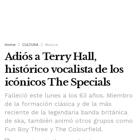
Home
CULTURA
Música
Adiós a Terry Hall,
histórico vocalista de los
icónicos The Specials
Falleció este lunes a los 63 años. Miembro
de la formación clásica y de la más
reciente de la legendaria banda británica
de ska, también animó otros grupos como
Fun Boy Three y The Colourfield.