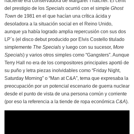
naciente era conservadora de Margaret Thatcher. El cenit
del prestigio de los
Specials
ocurrió con el simple
Ghost
Town
de 1981 en el que hacían una crítica ácida y
desoladora a la situación social en el Reino Unido,
aunque ya había logrado amplia repercusión con sus dos
LP´s (el disco debut producido por Elvis Costello titulado
simplemente
The Specials
y luego con su sucesor,
More
Specials
) y varios otros simples como “Gangsters”. Aunque
Terry Hall no era de los compositores principales aportó de
su puño y letra piezas inolvidables como “Friday Night,
Saturday Morning” o “Man at C&A”, tema que expresaba la
preocupación por un potencial escenario de guerra nuclear
desde el punto de vista de una persona común y corriente
(por eso la referencia a la tiende de ropa económica
C&A
).