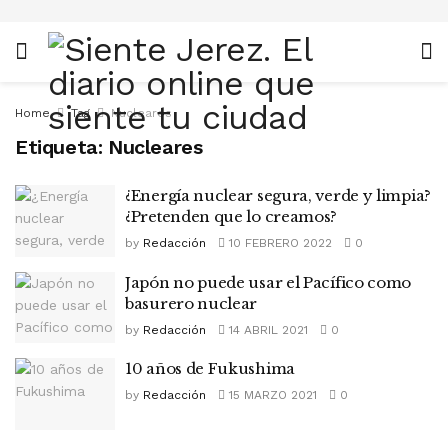
Home
Tag
Nucleares
Etiqueta:
Nucleares
¿Energía nuclear segura, verde y limpia?
¿Pretenden que lo creamos?
by
Redacción
10 FEBRERO 2022
0
Japón no puede usar el Pacífico como
basurero nuclear
by
Redacción
14 ABRIL 2021
0
10 años de Fukushima
by
Redacción
15 MARZO 2021
0