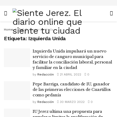
Home
Tag
Izquierda Unida
Etiqueta:
Izquierda Unida
Izquierda Unida impulsará un nuevo
servicio de canguro municipal para
facilitar la conciliación laboral, personal
y familiar en la ciudad
by
Redacción
21 ABRIL 2022
0
Pepe Barriga, candidato de IU, ganador
de las primeras elecciones de Cuartillos
como pedanía
by
Redacción
30 MARZO 2022
0
IU Jerez ultima una propuesta para
regular y limitar la proliferación de