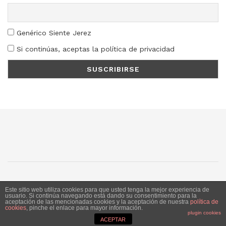
Genérico Siente Jerez
Si continúas, aceptas la política de privacidad
SJ
SC
SM
LN
Este sitio web utiliza cookies para que usted tenga la mejor experiencia de
usuario. Si continúa navegando está dando su consentimiento para la
aceptación de las mencionadas cookies y la aceptación de nuestra
política de
Siente Jerez 2020. Publicación bajo licencia CC
cookies
, pinche el enlace para mayor información.
plugin cookies
ACEPTAR