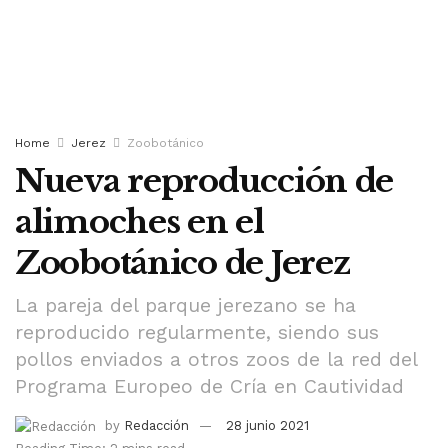
Home
Jerez
Zoobotánico
Nueva reproducción de
alimoches en el
Zoobotánico de Jerez
La pareja del parque jerezano se ha
reproducido regularmente, siendo sus
pollos enviados a otros zoos de la red del
Programa Europeo de Cría en Cautividad
by
Redacción
28 junio 2021