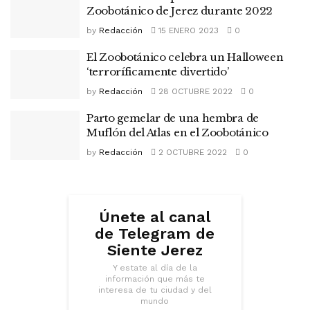
Zoobotánico de Jerez durante 2022
by
Redacción
15 ENERO 2023
0
El Zoobotánico celebra un Halloween
‘terroríficamente divertido’
by
Redacción
28 OCTUBRE 2022
0
Parto gemelar de una hembra de
Muflón del Atlas en el Zoobotánico
by
Redacción
2 OCTUBRE 2022
0
Únete al canal
de Telegram de
Siente Jerez
Y estate al día de la
información que más te
interesa de tu ciudad y del
mundo