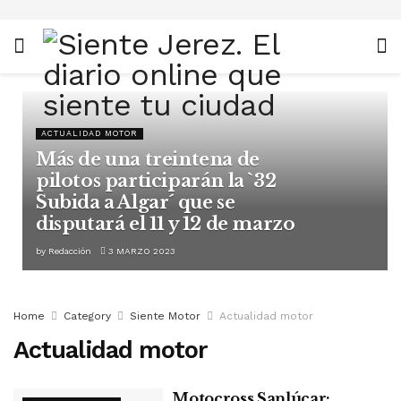
ACTUALIDAD MOTOR
Más de una treintena de
pilotos participarán la `32
Subida a Algar´ que se
disputará el 11 y 12 de marzo
by
Redacción
3 MARZO 2023
Home
Category
Siente Motor
Actualidad motor
Actualidad motor
Motocross Sanlúcar: