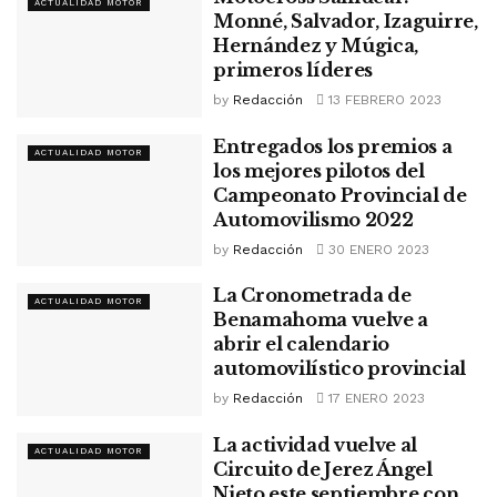
ACTUALIDAD MOTOR
Monné, Salvador, Izaguirre,
Hernández y Múgica,
primeros líderes
by
Redacción
13 FEBRERO 2023
Entregados los premios a
ACTUALIDAD MOTOR
los mejores pilotos del
Campeonato Provincial de
Automovilismo 2022
by
Redacción
30 ENERO 2023
La Cronometrada de
ACTUALIDAD MOTOR
Benamahoma vuelve a
abrir el calendario
automovilístico provincial
by
Redacción
17 ENERO 2023
La actividad vuelve al
ACTUALIDAD MOTOR
Circuito de Jerez Ángel
Nieto este septiembre con