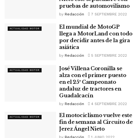
pruebas de automovilismo
by
Redacción
7 SEPTIEMBRE 2022
El mundial de MotoGP
ACTUALIDAD MOTOR
llega a MotorLand con todo
por decidir antes de la gira
asiática
by
Redacción
5 SEPTIEMBRE 2022
José Villena Coronilla se
ACTUALIDAD MOTOR
alza con el primer puesto
en el 25º Campeonato
andaluz de tractores en
Guadalcacín
by
Redacción
4 SEPTIEMBRE 2022
El motociclismo vuelve este
ACTUALIDAD MOTOR
fin de semana al Circuito de
Jerez Ángel Nieto
by
Redacción
1 JUNIO 2022