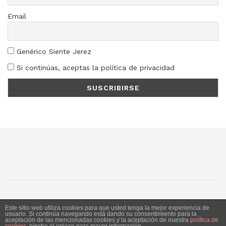
Email
Genérico Siente Jerez
Si continúas, aceptas la política de privacidad
SJ
SC
SM
LN
Este sitio web utiliza cookies para que usted tenga la mejor experiencia de
usuario. Si continúa navegando está dando su consentimiento para la
aceptación de las mencionadas cookies y la aceptación de nuestra
política de
Siente Jerez 2020. Publicación bajo licencia CC