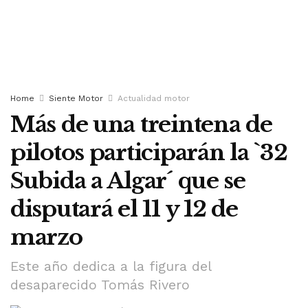
Home
Siente Motor
Actualidad motor
Más de una treintena de
pilotos participarán la `32
Subida a Algar´ que se
disputará el 11 y 12 de
marzo
Este año dedica a la figura del
desaparecido Tomás Rivero