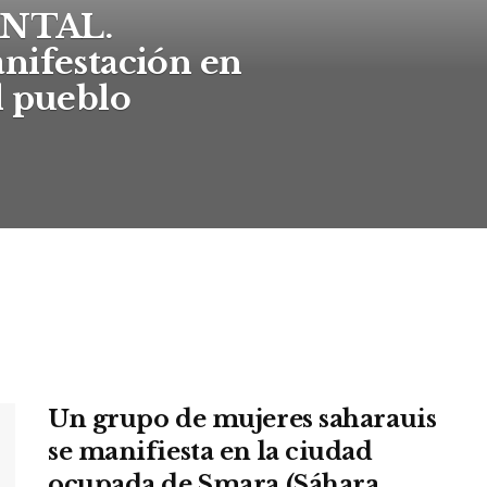
NTAL.
nifestación en
l pueblo
Un grupo de mujeres saharauis
se manifiesta en la ciudad
ocupada de Smara (Sáhara