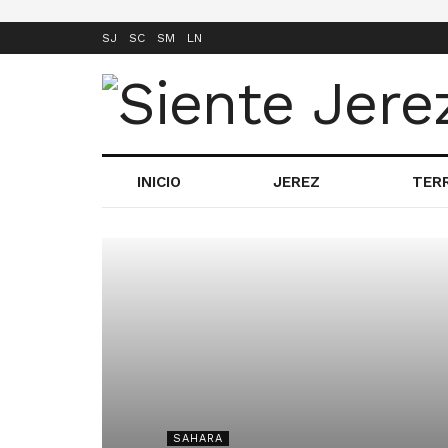
SJ
SC
SM
LN
INICIO
JEREZ
TER
SAHARA