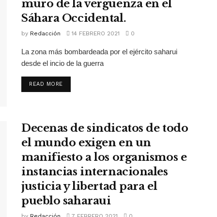
muro de la vergüenza en el
Sáhara Occidental.
by
Redacción
14 FEBRERO 2021
0
La zona más bombardeada por el ejército saharui
desde el incio de la guerra
READ MORE
Decenas de sindicatos de todo
el mundo exigen en un
manifiesto a los organismos e
instancias internacionales
justicia y libertad para el
pueblo saharaui
by
Redacción
7 FEBRERO 2021
0