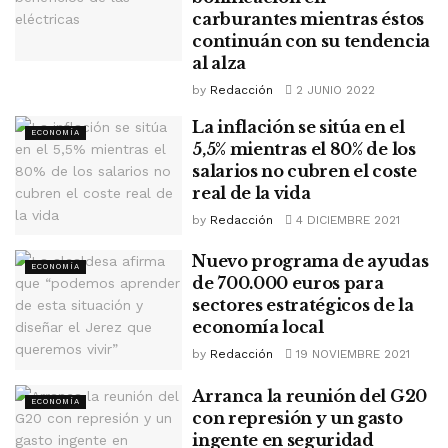
carburantes mientras éstos
continuán con su tendencia
al alza
by
Redacción
2 JUNIO 2022
La inflación se sitúa en el
ECONOMÍA
5,5% mientras el 80% de los
salarios no cubren el coste
real de la vida
by
Redacción
4 DICIEMBRE 2021
Nuevo programa de ayudas
ECONOMÍA
de 700.000 euros para
sectores estratégicos de la
economía local
by
Redacción
19 NOVIEMBRE 2021
Arranca la reunión del G20
ECONOMÍA
con represión y un gasto
ingente en seguridad