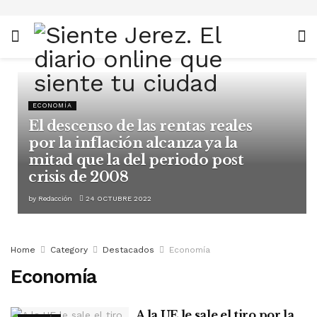
ECONOMÍA
El descenso de las rentas reales
por la inflación alcanza ya la
mitad que la del periodo post
crisis de 2008
by
Redacción
24 OCTUBRE 2022
Home
Category
Destacados
Economía
Economía
A la UE le sale el tiro por la