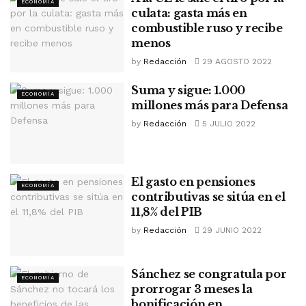
ECONOMÍA
culata: gasta más en
combustible ruso y recibe
menos
by
Redacción
29 AGOSTO 2022
Suma y sigue: 1.000
ECONOMÍA
millones más para Defensa
by
Redacción
5 JULIO 2022
El gasto en pensiones
ECONOMÍA
contributivas se sitúa en el
11,8% del PIB
by
Redacción
29 JUNIO 2022
Sánchez se congratula por
ECONOMÍA
prorrogar 3 meses la
bonificación en