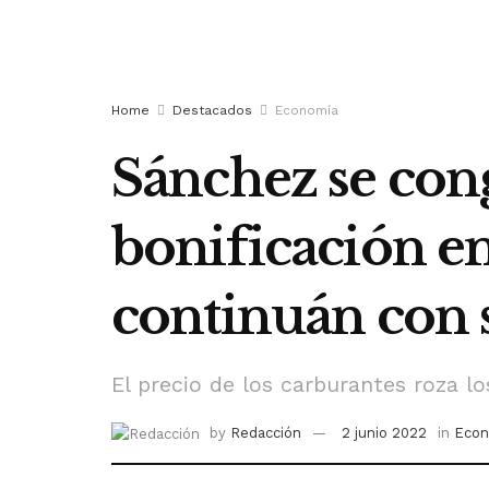
Home
Destacados
Economía
Sánchez se cong
bonificación en
continuán con s
El precio de los carburantes roza lo
by
Redacción
2 junio 2022
in
Econ