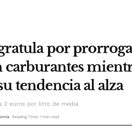
ratula por prorroga
 carburantes mientr
u tendencia al alza
s 2 euros por litro de media
omía
Reading Time: 1 min read