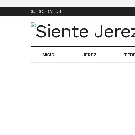
SJ
SC
SM
LN
INICIO
JEREZ
TER