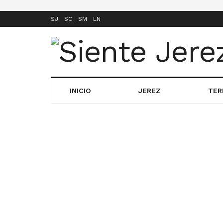
SJ
SC
SM
LN
INICIO
JEREZ
TER