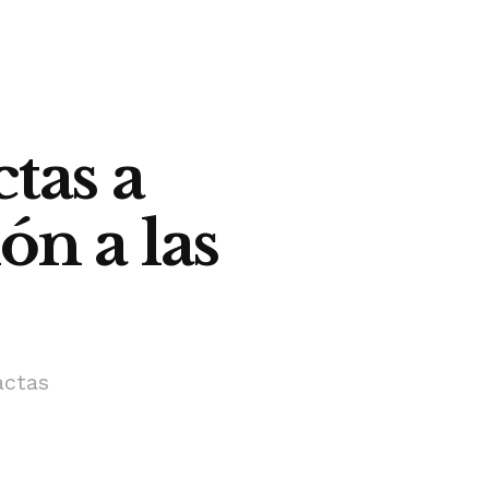
tas a
ón a las
actas