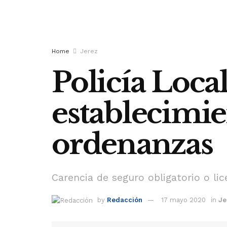
Home
Jerez
Policía Local
establecimie
ordenanzas
Carencia de seguro obligatorio o li
by
Redacción
17 mayo 2020
in
Je