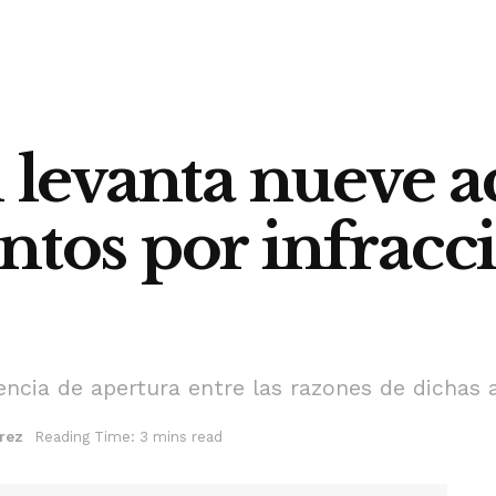
 levanta nueve ac
ntos por infracci
cencia de apertura entre las razones de dichas 
rez
Reading Time: 3 mins read