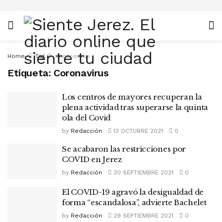
Home
Tag
Coronavirus
Etiqueta:
Coronavirus
Los centros de mayores recuperan la
plena actividad tras superarse la quinta
ola del Covid
by
Redacción
13 OCTUBRE 2021
0
Se acabaron las restricciones por
COVID en Jerez
by
Redacción
30 SEPTIEMBRE 2021
0
El COVID-19 agravó la desigualdad de
forma “escandalosa”, advierte Bachelet
by
Redacción
29 SEPTIEMBRE 2021
0