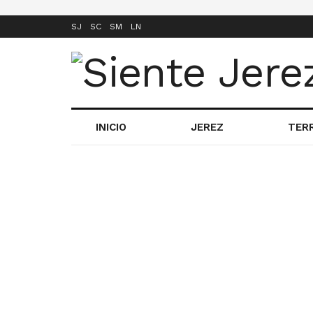
SJ
SC
SM
LN
INICIO
JEREZ
TER