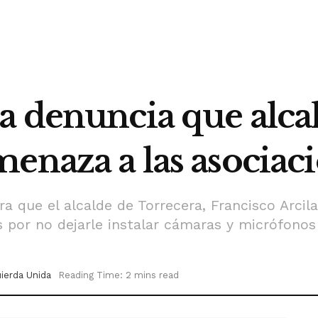
a denuncia que alca
enaza a las asociac
ra que el alcalde de Torrecera, Francisco Arcil
as por no dejarle instalar cámaras y micrófono
uierda Unida
Reading Time: 2 mins read