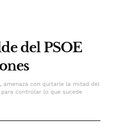
lde del PSOE
iones
a, amenaza con quitarle la mitad del
s para controlar lo que sucede