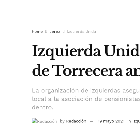
Home
Jerez
Izquierda Unida
Izquierda Unid
de Torrecera am
La organización de izquierdas asegu
local a la asociación de pensionist
dentro.
by
Redacción
19 mayo 2021
in
Izq