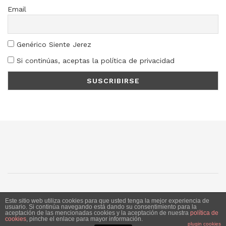
Email
Genérico Siente Jerez
Si continúas, aceptas la política de privacidad
SJ
SC
SM
LN
Este sitio web utiliza cookies para que usted tenga la mejor experiencia de
usuario. Si continúa navegando está dando su consentimiento para la
aceptación de las mencionadas cookies y la aceptación de nuestra
política de
Siente Jerez 2020. Publicación bajo licencia CC
cookies
, pinche el enlace para mayor información.
plugin cookies