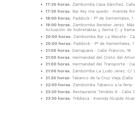
17:30 horas.
Zambomba Casa Sánchez. Calle
17:30 horas.
Bar Aky me quedo · Avenida Álv
18:00 horas.
Paddock · Pº de Sementales, 1
19:00 horas.
Zambomba Bereber Jerez. Más 
Actuación de Sobretablas y Gema C. y Sama
20:00 horas
. Zambomba Bar La Maceta · Cal
20:00 horas.
Paddock · Pº de Sementales, 1
21:00 horas.
Damajuana · Calle Francos, 18
21:00 horas.
Hermandad del Cristo del Amor 
21:00 horas
. Hermandad del Transporte · C
21:00 horas.
Zambomba La Ludo Jerez. C/ L
21.30 horas:
Tabanco de la Cruz Vieja (Calle B
22:00 horas.
Zambomba Tabanco a la feria ·
23:30 horas.
Restaurante Tendido 6 · Calle C
23:30 horas.
Tribbeca · Avenida Alcalde Alv