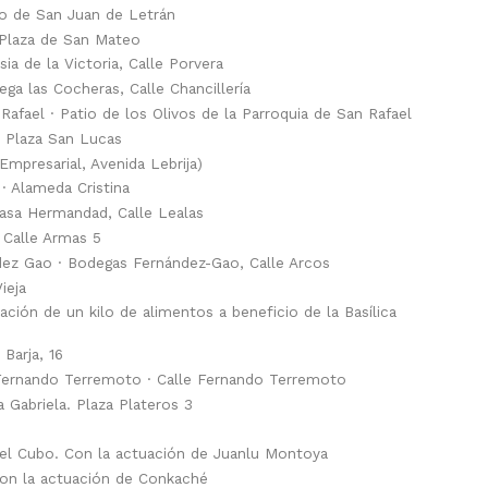
o de San Juan de Letrán
Plaza de San Mateo
ia de la Victoria, Calle Porvera
a las Cocheras, Calle Chancillería
fael · Patio de los Olivos de la Parroquia de San Rafael
 Plaza San Lucas
mpresarial, Avenida Lebrija)
 Alameda Cristina
asa Hermandad, Calle Lealas
 Calle Armas 5
z Gao · Bodegas Fernández-Gao, Calle Arcos
ieja
ón de un kilo de alimentos a beneficio de la Basílica
 Barja, 16
 Fernando Terremoto · Calle Fernando Terremoto
abriela. Plaza Plateros 3
l Cubo. Con la actuación de Juanlu Montoya
on la actuación de Conkaché