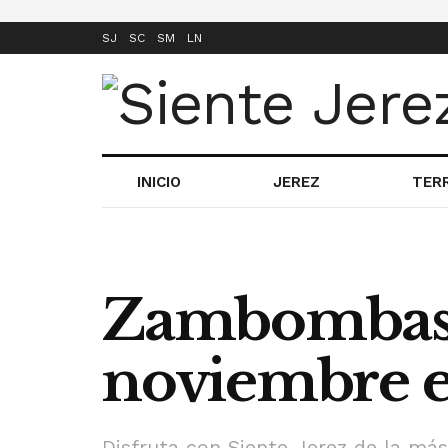
SJ
SC
SM
LN
INICIO
JEREZ
TER
Zambombas 
noviembre e
Disfruta con Siente Jerez de la m