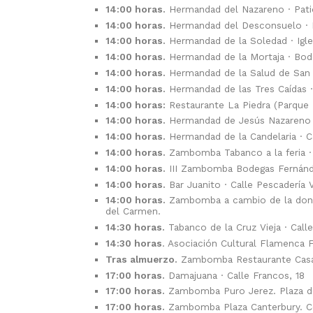
14:00 horas.
Hermandad del Nazareno · Pati
14:00 horas.
Hermandad del Desconsuelo · 
14:00 horas.
Hermandad de la Soledad · Igles
14:00 horas.
Hermandad de la Mortaja · Bodeg
14:00 horas.
Hermandad de la Salud de San Ra
14:00 horas.
Hermandad de las Tres Caídas ·
14:00 horas:
Restaurante La Piedra (Parque E
14:00 horas.
Hermandad de Jesús Nazareno ·
14:00 horas.
Hermandad de la Candelaria · C
14:00 horas.
Zambomba Tabanco a la feria ·
14:00 horas.
III Zambomba Bodegas Fernánde
14:00 horas.
Bar Juanito · Calle Pescadería V
14:00 horas.
Zambomba a cambio de la donaci
del Carmen.
14:30 horas.
Tabanco de la Cruz Vieja · Calle
14:30 horas
. Asociación Cultural Flamenca
Tras almuerzo.
Zambomba Restaurante Casa G
17:00 horas.
Damajuana · Calle Francos, 18
17:00 horas.
Zambomba Puro Jerez. Plaza de
17:00 horas.
Zambomba Plaza Canterbury. C