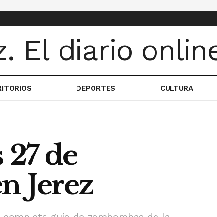
RITORIOS
DEPORTES
CULTURA
27 de
n Jerez
ás completa guía de zambombas de la