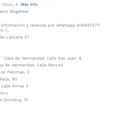
 Circo, 4.
Más info
arez Beigdeber
información y reservas por whatsapp 605947577.
ra C.
le Lancería 27
· Casa de Hermandad, Calle San Juan, 8
asa de Hermandad, Calle Merced
as Palomas, 3
arja, 16)
 Calle Armas 5
irco
aro Domecq, 13