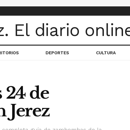
RITORIOS
DEPORTES
CULTURA
24 de
 Jerez
ás completa guía de zambombas de la