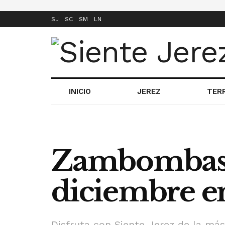
SJ
SC
SM
LN
INICIO
JEREZ
TER
Zambombas 
diciembre en
Disfruta con Siente Jerez de la m