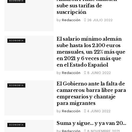
ECONOMÍA
sube sus tarifas de
suscripción
by
Redacción
26 JULIO 2022
El salario mínimo alemán
ECONOMÍA
sube hasta los 2.100 euros
mensuales, un 22% más que
en 2021 y 6 veces más que
en el Estado Español
by
Redacción
8 JUNIO 2022
El Gobierno ante la falta de
ECONOMÍA
camareros: barra libre para
empresarios y chantaje
para migrantes
by
Redacción
4 JUNIO 2022
Suma y sigue… y ya van 20…
ECONOMÍA
by
Redacción
8 NOVIEMBRE 2021