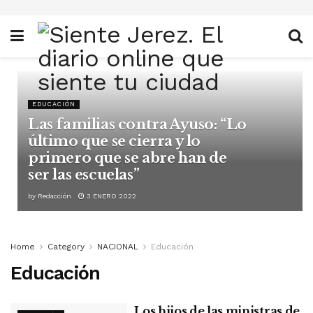
EDUCACIÓN
Las familias contra Ayuso: “Lo
último que se cierra y lo
primero que se abre han de
ser las escuelas”
by
Redacción
3 ENERO 2022
Home
Category
NACIONAL
Educación
Educación
Los hijos de las ministras de