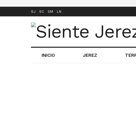
SJ
SC
SM
LN
INICIO
JEREZ
TER