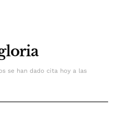
gloria
s se han dado cita hoy a las