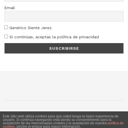
Email
Genérico Siente Jerez
Si continúas, aceptas la política de privacidad
SJ
SC
SM
LN
Este sitio web utiliza cookies para que usted tenga la mejor experiencia de
usuario. Si continúa navegando está dando su consentimiento para la
aceptación de las mencionadas cookies y la aceptación de nuestra
política de
Siente Jerez 2020. Publicación bajo licencia CC
cookies
, pinche el enlace para mayor información.