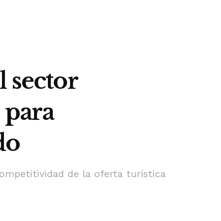
 sector
 para
do
ompetitividad de la oferta turística