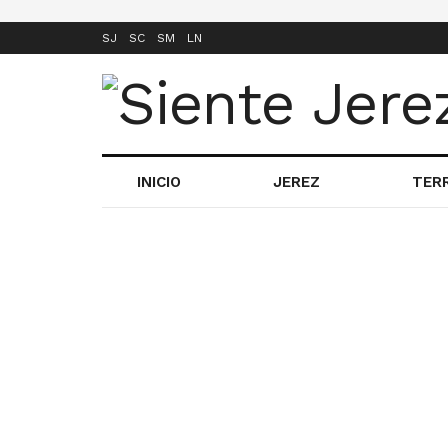
SJ
SC
SM
LN
INICIO
JEREZ
TER