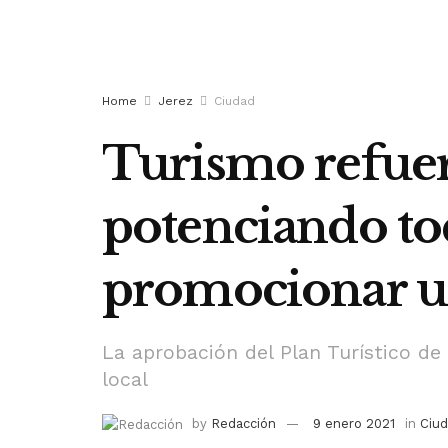
Home
Jerez
Ciudad
Turismo refuerz
potenciando to
promocionar un
La aprobación del Plan Turístico de 
local
by
Redacción
9 enero 2021
in
Ciu