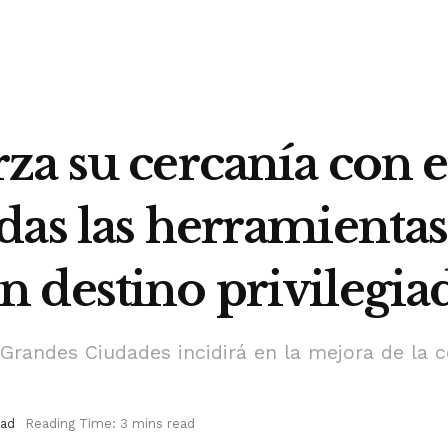
a su cercanía con el
das las herramientas
 destino privilegia
Grandes Ciudades incidirá en la mejora de la c
dad
Reading Time: 3 mins read