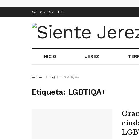
SJ
SC
SM
LN
INICIO
JEREZ
TER
Home
Tag
LGBTIQA+
Etiqueta:
LGBTIQA+
Gran
ciud
LGBT