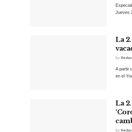
Especial
Jueves 2
La 2
vaca
by
Redac
A partir
en el You
La 2
‘Cor
camb
by
Redac