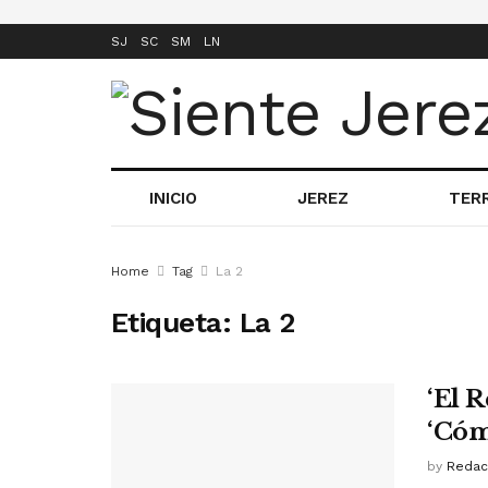
SJ
SC
SM
LN
INICIO
JEREZ
TER
Home
Tag
La 2
Etiqueta:
La 2
‘El 
‘Cóm
by
Redac