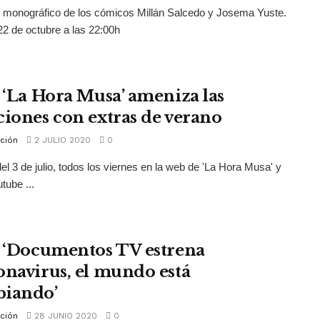
 monográfico de los cómicos Millán Salcedo y Josema Yuste.
2 de octubre a las 22:00h
. ‘La Hora Musa’ ameniza las
ciones con extras de verano
ción
2 JULIO 2020
0
 del 3 de julio, todos los viernes en la web de 'La Hora Musa' y
tube ...
. ‘Documentos TV estrena
onavirus, el mundo está
iando’
ción
28 JUNIO 2020
0