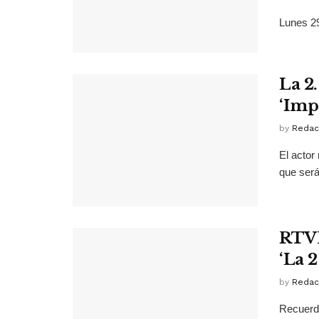
Lunes 29
La 2
‘Imp
by
Redac
El actor
que será
RTVE
‘La 2
by
Redac
Recuerda