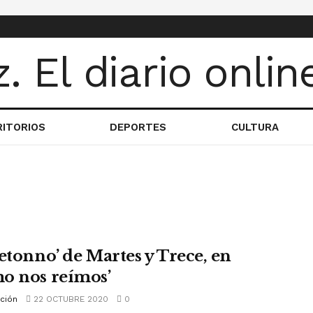
RITORIOS
DEPORTES
CULTURA
Retonno’ de Martes y Trece, en
o nos reímos’
ción
22 OCTUBRE 2020
0