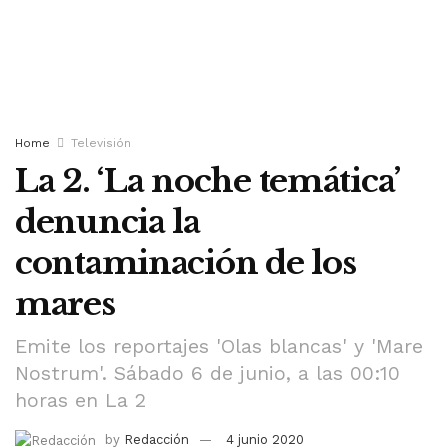
Home
Televisión
La 2. ‘La noche temática’
denuncia la
contaminación de los
mares
Emite los reportajes 'Olas blancas' y 'Mare
Nostrum'. Sábado 6 de junio, a las 00:10
horas en La 2
by
Redacción
4 junio 2020