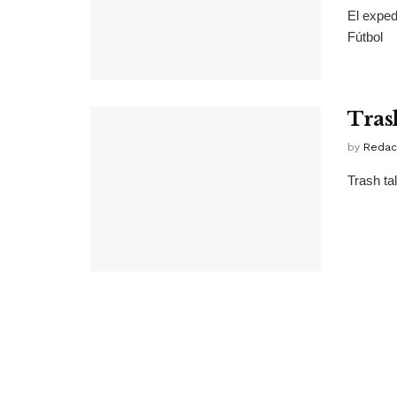
El exped
Fútbol
Tras
by
Redac
Trash ta