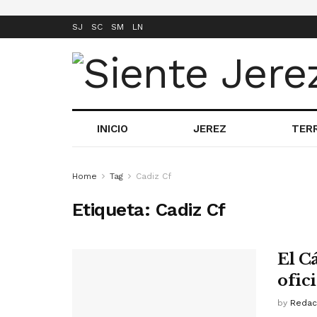
SJ
SC
SM
LN
INICIO
JEREZ
TER
Home
Tag
Cadiz Cf
Etiqueta:
Cadiz Cf
El C
ofici
by
Redac