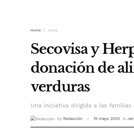
Home
Jerez
Secovisa y Her
donación de ali
verduras
Una iniciativa dirigida a las familia
by
Redacción
15 mayo 2020
in
Jer