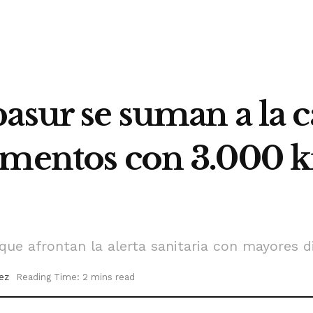
pasur se suman a la
mentos con 3.000 kil
s que afrontan la alerta sanitaria con mayores d
ez
Reading Time: 2 mins read