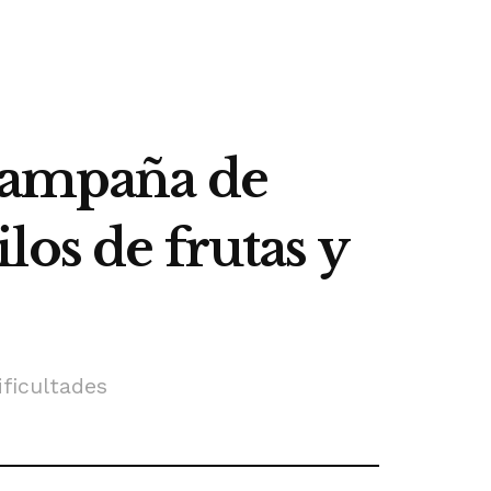
 campaña de
os de frutas y
ificultades