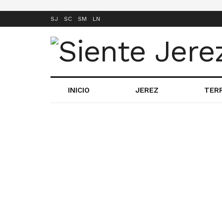
SJ
SC
SM
LN
INICIO
JEREZ
TER