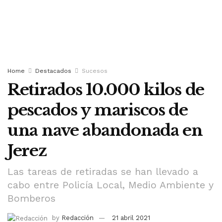
Home
Destacados
Sucesos
Retirados 10.000 kilos de
pescados y mariscos de
una nave abandonada en
Jerez
Las tareas de retiradas se han llevado a
cabo entre Policía Local, Medio Ambiente y
Bomberos
by
Redacción
21 abril 2021