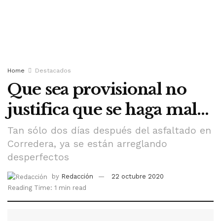
Home
Destacados
Que sea provisional no
justifica que se haga mal…
Tan sólo dos días después del asfaltado en
Corredera, ya se están arreglando
desperfectos
by
Redacción
22 octubre 2020
Reading Time: 1 min read