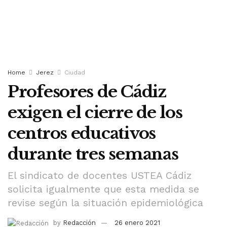
Home
Jerez
Ciudad
Profesores de Cádiz
exigen el cierre de los
centros educativos
durante tres semanas
El sindicato de docentes USTEA Cádiz
solicita igualmente que esta medida se
revise según la situación epidemiológica
by
Redacción
26 enero 2021