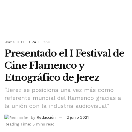
Home
CULTURA
Cine
Presentado el I Festival de
Cine Flamenco y
Etnográfico de Jerez
“Jerez se posiciona una vez más como
referente mundial del flamenco gracias a
la unión con la industria audiovisual”
by
Redacción
2 junio 2021
Reading Time: 5 mins read