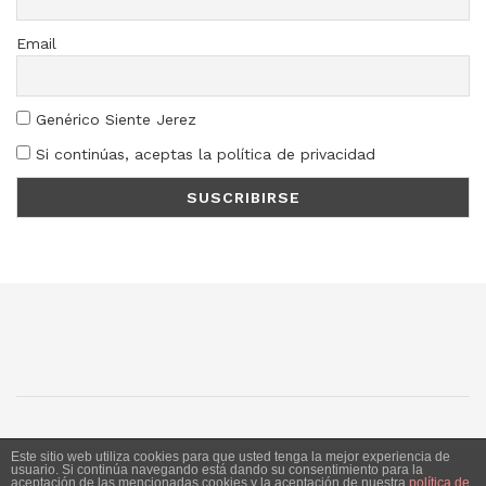
Email
Genérico Siente Jerez
Si continúas, aceptas la política de privacidad
SJ
SC
SM
LN
Este sitio web utiliza cookies para que usted tenga la mejor experiencia de
usuario. Si continúa navegando está dando su consentimiento para la
aceptación de las mencionadas cookies y la aceptación de nuestra
política de