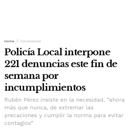
Home
Coronavirus
Policía Local interpone
221 denuncias este fin de
semana por
incumplimientos
Rubén Pérez insiste en la necesidad, “ahora
más que nunca, de extremar las
precaciones y cumplir la norma para evitar
contagios”