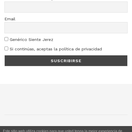
Email
Genérico Siente Jerez
Si continúas, aceptas la política de privacidad
SJ
SC
SM
LN
Este sitio web utiliza cookies para que usted tenga la mejor experiencia de