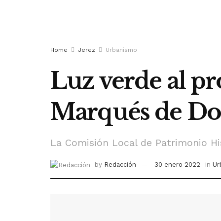
Home
Jerez
Urbanismo
Luz verde al pr
Marqués de D
La Comisión Local de Patrimonio Hi
by
Redacción
30 enero 2022
in
Ur