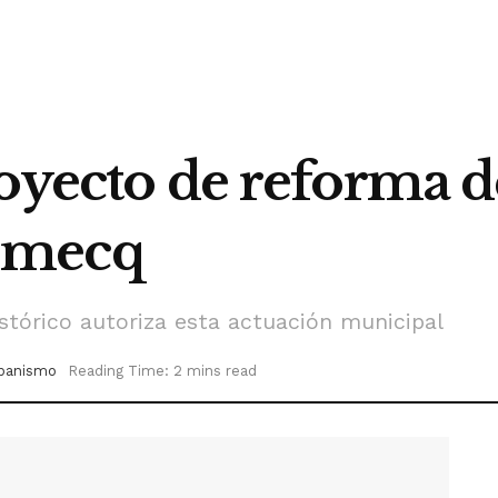
oyecto de reforma de
omecq
stórico autoriza esta actuación municipal
banismo
Reading Time: 2 mins read