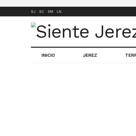
SJ
SC
SM
LN
INICIO
JEREZ
TER