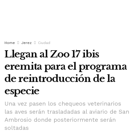
Home
Jerez
Ciudad
Llegan al Zoo 17 ibis
eremita para el programa
de reintroducción de la
especie
Una vez pasen los chequeos veterinarios
las aves serán trasladadas al aviario de San
Ambrosio donde posteriormente serán
soltadas