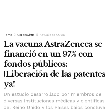
Home
Coronavirus
Actualidad COVID
La vacuna AstraZeneca se
financió en un 97% con
fondos públicos:
¡Liberación de las patentes
ya!
Un estudio desarrollado por miembros de
diversas instituciones médicas y científicas
del Reino Unido y los Países bajos concluye